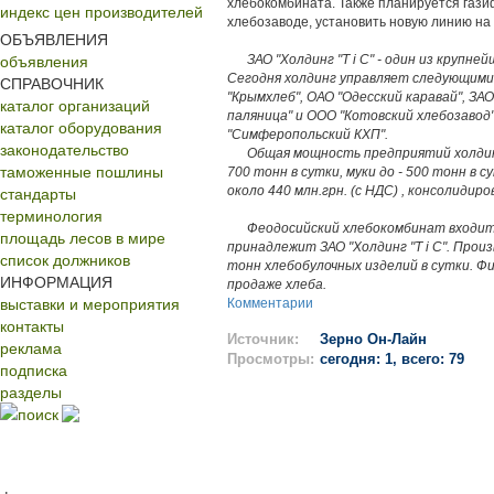
хлебокомбината. Также планируется гази
индекс цен производителей
хлебозаводе, установить новую линию 
ОБЪЯВЛЕНИЯ
объявления
ЗАО "Холдинг "Т і C" - один из крупн
Сегодня холдинг управляет следующим
СПРАВОЧНИК
"Крымхлеб", ОАО "Одесский каравай", ЗА
каталог организаций
паляница" и ООО "Котовский хлебозаво
каталог оборудования
"Симферопольский КХП".
законодательство
Общая мощность предприятий холдинга
таможенные пошлины
700 тонн в сутки, муки до - 500 тонн в
стандарты
около 440 млн.грн. (с НДС) , консолидиро
терминология
Феодосийский хлебокомбинат входит в
площадь лесов в мире
принадлежит ЗАО "Холдинг "Т і С". Про
список должников
тонн хлебобулочных изделий в сутки. Ф
ИНФОРМАЦИЯ
продаже хлеба.
выставки и мероприятия
Комментарии
контакты
Источник:
Зерно Он-Лайн
реклама
Просмотры:
сегодня: 1, всего: 79
подписка
разделы
поиск