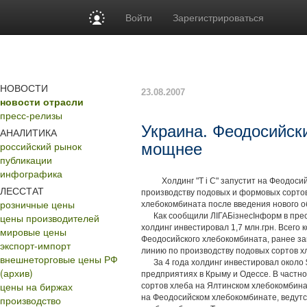
Войти
Зарегистрироваться
НОВОСТИ
23.08.2007
новости отрасли
пресс-релизы
Украина. Феодосийски
АНАЛИТИКА
российский рынок
мощнее
публикации
инфографика
Холдинг "Т і С" запустит на Феодосий
ЛЕССТАТ
производству подовых и формовых сортов
розничные цены
хлебокомбината после введения нового 
цены производителей
Как сообщили ЛІГАБізнесІнформ в пресс-
холдинг инвестировал 1,7 млн.грн. Всего 
мировые цены
Феодосийского хлебокомбината, ранее за
экспорт-импорт
линию по производству подовых сортов
внешнеторговые цены РФ
За 4 года холдинг инвестировал около $
(архив)
предприятиях в Крыму и Одессе. В частно
цены на биржах
сортов хлеба на Ялтинском хлебокомбина
на Феодосийском хлебокомбинате, ведутс
производство