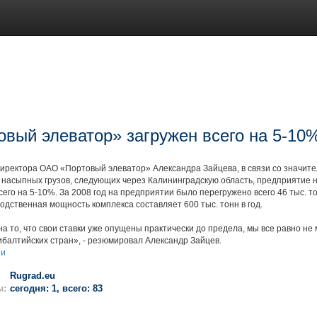
овый элеватор» загружен всего на 5-10
директора ОАО «Портовый элеватор» Александра Зайцева, в связи со значи
 насыпных грузов, следующих через Калининградскую область, предприятие 
сего на 5-10%. За 2008 год на предприятии было перегружено всего 46 тыс. т
одственная мощность комплекса составляет 600 тыс. тонн в год.
а то, что свои ставки уже опущены практически до предела, мы все равно не
балтийских стран», - резюмировал Александр Зайцев.
ии
Rugrad.eu
ы:
сегодня: 1, всего: 83