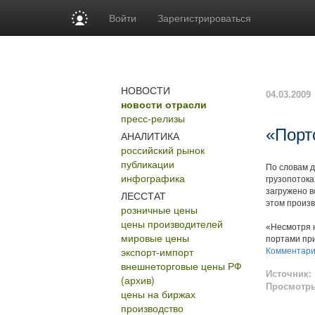
Войти
Зарегистрироваться
НОВОСТИ
04.03.2009
новости отрасли
пресс-релизы
«Порт
АНАЛИТИКА
российский рынок
публикации
По словам 
инфографика
грузопотока
загружено в
ЛЕССТАТ
этом произв
розничные цены
цены производителей
«Несмотря н
мировые цены
портами при
экспорт-импорт
Комментар
внешнеторговые цены РФ
Источник:
(архив)
Просмотр
цены на биржах
производство