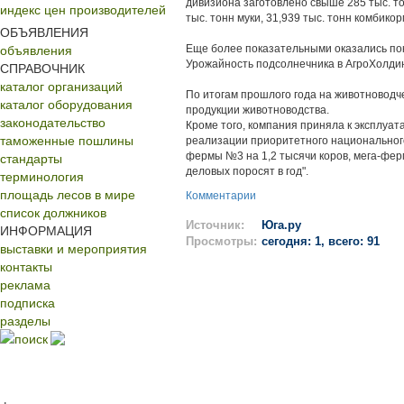
дивизиона заготовлено свыше 285 тыс. то
индекс цен производителей
тыс. тонн муки, 31,939 тыс. тонн комбико
ОБЪЯВЛЕНИЯ
объявления
Еще более показательными оказались пока
Урожайность подсолнечника в АгроХолдинг
СПРАВОЧНИК
каталог организаций
По итогам прошлого года на животноводч
каталог оборудования
продукции животноводства.
законодательство
Кроме того, компания приняла к эксплуат
таможенные пошлины
реализации приоритетного национального
стандарты
фермы №3 на 1,2 тысячи коров, мега-ферм
деловых поросят в год".
терминология
площадь лесов в мире
Комментарии
список должников
Источник:
Юга.ру
ИНФОРМАЦИЯ
Просмотры:
сегодня: 1, всего: 91
выставки и мероприятия
контакты
реклама
подписка
разделы
поиск