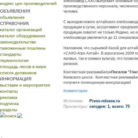
хлебозавод САХО выпускает основные со
индекс цен производителей
производственного персонала, численнос
ОБЪЯВЛЕНИЯ
человек.
объявления
С выходом нового алтайского хлебозавод
СПРАВОЧНИК
продукции в сутки, ассортимент предпри
каталог организаций
продукции охватит не только Родино, но 
каталог оборудования
хлебозавода увеличится до 11 специализ
законодательство
таможенные пошлины
Напомним, что сырьевой базой для алтай
стандарты
«САХО-Агро Алтай». В агросезоне 2009 
яровых, так и озимых культур, что позво
терминология
регионе.
площадь лесов в мире
список должников
Контекстная рекламаБегун
Поселок "Гла
Киевского шоссе. Контекстная рекламаБе
ИНФОРМАЦИЯ
получите полноценную консультацию!
выставки и мероприятия
контакты
Комментарии
реклама
Источник:
Press-release.ru
подписка
Просмотры:
сегодня: 1, всего: 75
разделы
поиск