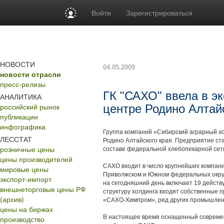
Войти
Зарегистрироваться
НОВОСТИ
04.05.2009
новости отрасли
пресс-релизы
ГК "САХО" ввела в э
АНАЛИТИКА
российский рынок
центре Родино Алтай
публикации
инфографика
Группа компаний «Сибирский аграрный хо
ЛЕССТАТ
Родино Алтайского края. Предприятие ст
розничные цены
составе федеральной хлебопекарной сет
цены производителей
САХО входит в число крупнейших компани
мировые цены
Приволжском и Южном федеральных округ
экспорт-импорт
на сегодняшний день включает 19 действ
внешнеторговые цены РФ
структуру холдинга входят собственные 
(архив)
«САХО-Химпром», ряд других промышлен
цены на биржах
В настоящее время оснащенный совреме
производство