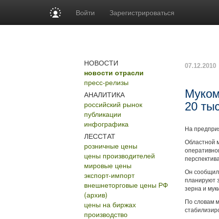
Войти
Зарегистрироваться
НОВОСТИ
07.12.2010
новости отрасли
пресс-релизы
Муком
АНАЛИТИКА
российский рынок
20 ты
публикации
инфографика
На предприя
ЛЕССТАТ
Областной 
розничные цены
оперативног
цены производителей
перспектива
мировые цены
Он сообщил,
экспорт-импорт
планируют з
внешнеторговые цены РФ
зерна и мук
(архив)
По словам 
цены на биржах
стабилизиро
производство