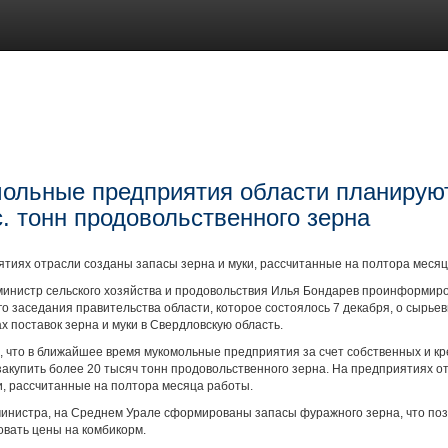
ольные предприятия области планируют
с. тонн продовольственного зерна
тиях отрасли созданы запасы зерна и муки, рассчитанные на полтора месяц
министр сельского хозяйства и продовольствия Илья Бондарев проинформиро
о заседания правительства области, которое состоялось 7 декабря, о сырьев
х поставок зерна и муки в Свердловскую область.
 что в ближайшее время мукомольные предприятия за счет собственных и к
акупить более 20 тысяч тонн продовольственного зерна. На предприятиях о
и, рассчитанные на полтора месяца работы.
министра, на Среднем Урале сформированы запасы фуражного зерна, что по
вать цены на комбикорм.