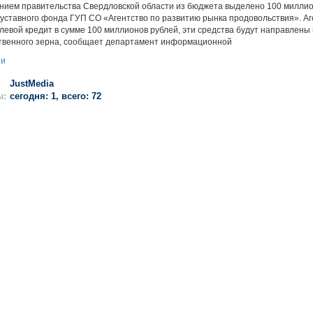
нием правительства Свердловской области из бюджета выделено 100 миллио
уставного фонда ГУП СО «Агентство по развитию рынка продовольствия». Аг
левой кредит в сумме 100 миллионов рублей, эти средства будут направлены 
твенного зерна, сообщает департамент информационной
ии
JustMedia
ы:
сегодня: 1, всего: 72