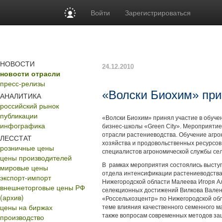
Войти
Зарегистрироваться
НОВОСТИ
24.12.2010
новости отрасли
пресс-релизы
«Волски Биохим» при
АНАЛИТИКА
российский рынок
публикации
«Волски Биохим» принял участие в обучен
инфографика
бизнес-школы «Green City». Мероприяти
отрасли растениеводства. Обучение агро
ЛЕССТАТ
хозяйства и продовольственных ресурсо
розничные цены
специалистов агрономической службы сел
цены производителей
В рамках мероприятия состоялись высту
мировые цены
отдела интенсификации растениеводства 
экспорт-импорт
Нижегородской области Малеева Игоря А
внешнеторговые цены РФ
селекционных достижений Вилкова Вале
(архив)
«Россельхозцентр» по Нижегородской об
цены на биржах
теме влияния качественного семенного м
производство
также вопросам современных методов за