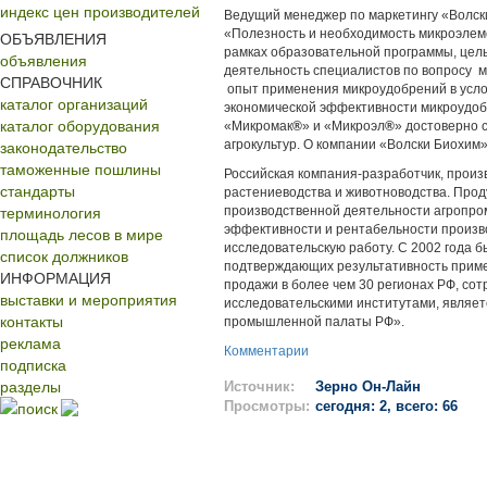
индекс цен производителей
Ведущий менеджер по маркетингу «Волск
«Полезность и необходимость микроэлеме
ОБЪЯВЛЕНИЯ
рамках образовательной программы, цел
объявления
деятельность специалистов по вопросу 
СПРАВОЧНИК
опыт применения микроудобрений в услов
каталог организаций
экономической эффективности микроудоб
каталог оборудования
«Микромак
®
» и «Микроэл
®
» достоверно 
законодательство
агрокультур. О компании «Волски Биохим
таможенные пошлины
Российская компания-разработчик, прои
стандарты
растениеводства и животноводства. Про
терминология
производственной деятельности агропр
эффективности и рентабельности произв
площадь лесов в мире
исследовательскую работу. С 2002 года 
список должников
подтверждающих результативность приме
ИНФОРМАЦИЯ
продажи в более чем 30 регионах РФ, сот
выставки и мероприятия
исследовательскими институтами, являет
контакты
промышленной палаты РФ».
реклама
Комментарии
подписка
разделы
Источник:
Зерно Он-Лайн
поиск
Просмотры:
сегодня: 2, всего: 66