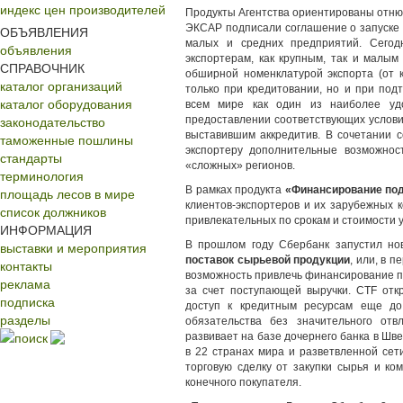
индекс цен производителей
Продукты Агентства ориентированы отнюд
ЭКСАР подписали соглашение о запуске
ОБЪЯВЛЕНИЯ
малых и средних предприятий. Сегод
объявления
экспортерам, как крупным, так и малы
СПРАВОЧНИК
обширной номенклатурой экспорта (от к
каталог организаций
только при кредитовании, но и при под
каталог оборудования
всем мире как один из наиболее уд
законодательство
предоставлении соответствующих услови
выставившим аккредитив. В сочетании 
таможенные пошлины
экспортеру дополнительные возможно
стандарты
«сложных» регионов.
терминология
В рамках продукта
«Финансирование по
площадь лесов в мире
клиентов-экспортеров и их зарубежных 
список должников
привлекательных по срокам и стоимости 
ИНФОРМАЦИЯ
выставки и мероприятия
В прошлом году Сбербанк запустил нов
поставок сырьевой продукции
, или, в п
контакты
возможность привлечь финансирование п
реклама
за счет поступающей выручки. CTF откр
подписка
доступ к кредитным ресурсам еще до
разделы
обязательства без значительного от
поиск
развивает на базе дочернего банка в Шв
в 22 странах мира и разветвленной се
торговую сделку от закупки сырья и к
конечного покупателя.