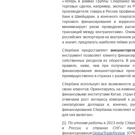
«Теперь в рамках Группы Сбербанк3 м
торговых сделок, например, экспорт из
производителя товара в России профина
банк в Швейцарии, а конечного покупат
торгового финансирования и корресп
минимизирует риски проведения расч
транзакций между контрагентами». Очев
российских экспортеров на внутреннем р
а значит, предлагать наиболее гибкие ус
Сбербанк предоставляет
внешнеторго
инструмент позволяет клиенту финансир
собственных ресурсов из оборота. В ра
правило, ниже, чем при получении п
финансирования внешнеторговых про
преимущественно в странах с развитой эк
Сбербанк использует все возможности 
своих клиентов. Ориентируясь на измене
финансовыми институтами Китая, стран 
отмечаем рост интереса компаний к ра
сингапурских долларах и, конечно, р
финансирования Сбербанка позволяют кл
для них валютах».
[1]
По итогам работы в 2013 году Сбер
в России и странах СНГ» трем
финансирования:
GlobalTradeReview
(GTR