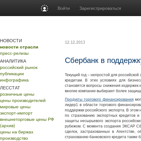
Войти
Зарегистрироваться
НОВОСТИ
12.12.2013
новости отрасли
пресс-релизы
Сбербанк в поддержку
АНАЛИТИКА
российский рынок
публикации
Текущий год – непростой для российской 
инфографика
кредитам. В этих условиях для бизне
становятся вопросы снижения издержек 
ЛЕССТАТ
многие компании выбирают более защищ
розничные цены
цены производителей
Продукты торгового финансирования
мог
лидер1 в области торгового финансиров
мировые цены
поддержки российского экспорта. В этом
экспорт-импорт
по страхованию экспортных кредитов и
внешнеторговые цены РФ
защиты несырьевого экспорта российских
(архив)
рубежом. С момента создания ЭКСАР Сб
цены на биржах
сделок, застрахованных в Агентстве,
производство
страхованию банковского кредита также 