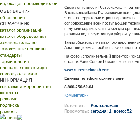
индекс цен производителей
Свою лепту внес и Ростсельмаш, «подтя
ОБЪЯВЛЕНИЯ
Внеш­экономбанка РФ, заключившего дого
объявления
этого на территории страны орга­низован 
СПРАВОЧНИК
сопровождение всей поступающей техник
каталог организаций
получили сертификаты, а склады органи
риалами под предстоящую уборочную ка
каталог оборудования
законодательство
Таким образом, учитывая государственную
таможенные пошлины
Армении должна пройти на качественно н
стандарты
На фото исполнительный директор Фонда
терминология
странах Азии Сергей Романенко во время
площадь лесов в мире
www.ru.rostselmash.com
список должников
Единый телефон горячей линии:
ИНФОРМАЦИЯ
выставки и мероприятия
8-800-250-60-04
контакты
Комментарии
реклама
подписка
Источник:
Ростсельмаш
разделы
Просмотры:
сегодня: 1, всего: 52
поиск