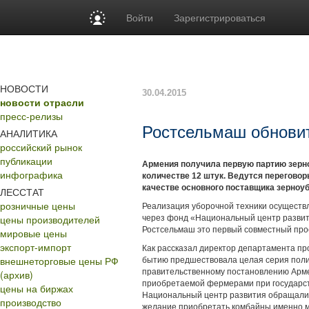
Войти
Зарегистрироваться
НОВОСТИ
30.04.2015
новости отрасли
пресс-релизы
Ростсельмаш обнови
АНАЛИТИКА
российский рынок
публикации
Армения получила первую партию зерн
инфографика
количестве 12 штук. Ведутся перегово
качестве основного поставщика зерноу
ЛЕССТАТ
розничные цены
Реализация уборочной техники осуществл
цены производителей
через фонд «Национальный центр развит
Ростсельмаш это первый совместный прое
мировые цены
экспорт-импорт
Как рассказал директор департамента пр
внешнеторговые цены РФ
бытию предшествовала целая серия полити
правительственному постановлению Арме
(архив)
приобретаемой фермерами при государств
цены на биржах
Национальный центр раз­вития обращали
производство
желание приобретать комбайны именно м