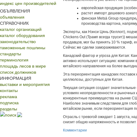
индекс цен производителей
европейская продукция (особе
ОБЪЯВЛЕНИЯ
растет импорт дешевого азиатс
объявления
финская Metsä Group предупре
СПРАВОЧНИК
производства картона, напряму
каталог организаций
Эксперты, как Нэнси Цянь (Келлогг), под
каталог оборудования
Chickens Out (Трамп всегда трусит)) меш
законодательство
продавцов, мог бы принять 10 % тариф, е
таможенные пошлины
Сейчас же сделки замораживаются.
стандарты
Канадский фактор и угроза для Китая: К
терминология
активно используют ситуацию: компании в
площадь лесов в мире
китайского направления на более выгодн
список должников
Эта переориентация канадских поставок
ИНФОРМАЦИЯ
целлюлозы, доступных для Китая.
выставки и мероприятия
Текущая ситуация создает значительные 
контакты
условиях неопределенности и рыночных 
реклама
конкурентные преимущества на рынке США
подписка
Наиболее значимым следствием для глоб
разделы
китайском рынке, если переориентация п
поиск
Отрасль с тревогой ожидает 1 августа, н
снизит общую напряженность и позволит 
Комментарии