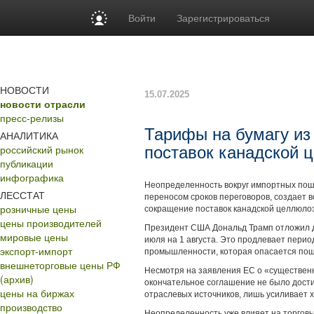
Войти
Зарегистрироваться
НОВОСТИ
15.07.2025
новости отрасли
пресс-релизы
Тарифы на бумагу из
АНАЛИТИКА
российский рынок
поставок канадской 
публикации
инфографика
Неопределенность вокруг импортных пош
ЛЕССТАТ
переносом сроков переговоров, создает 
розничные цены
сокращение поставок канадской целлюлоз
цены производителей
Президент США Дональд Трамп отложил до
мировые цены
июля на 1 августа. Это продлевает пер
экспорт-импорт
промышленности, которая опасается пошл
внешнеторговые цены РФ
Несмотря на заявления ЕС о «существенн
(архив)
окончательное соглашение не было дости
цены на биржах
отраслевых источников, лишь усиливает х
производство
Неопределенность уже влияет на торговы