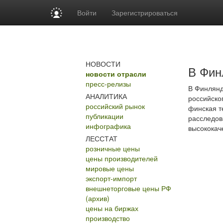
Войти
Зарегистрироваться
НОВОСТИ
В Фин
новости отрасли
пресс-релизы
В Финлянд
АНАЛИТИКА
российско
российский рынок
финская т
публикации
расследов
инфографика
высококач
ЛЕССТАТ
розничные цены
цены производителей
мировые цены
экспорт-импорт
внешнеторговые цены РФ
(архив)
цены на биржах
производство