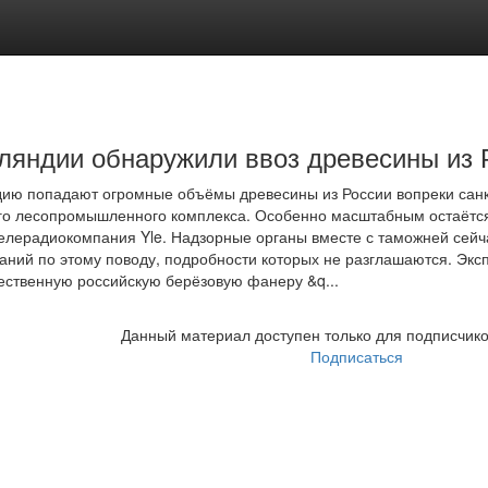
ляндии обнаружили ввоз древесины из Р
ию попадают огромные объёмы древесины из России вопреки сан
го лесопромышленного комплекса. Особенно масштабным остаётся
елерадиокомпания Yle. Надзорные органы вместе с таможней сейч
аний по этому поводу, подробности которых не разглашаются. Эксп
ественную российскую берёзовую фанеру &q...
Данный материал доступен только для подписчико
Подписаться