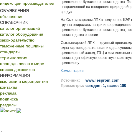
целлюлозно-бумажного производства. По
индекс цен производителей
направленной на внедрение природосбе
ОБЪЯВЛЕНИЯ
среду».
объявления
На Сыктывкарском ЛПК к получению КЭР г
СПРАВОЧНИК
группа опиралась на три информационно
каталог организаций
целлюлозно-бумажного производства, про
каталог оборудования
производства энергии.
законодательство
Сыктывкарский ЛПК — крупный производит
таможенные пошлины
одна картоноделательная и одна сушильн
стандарты
целлюлозный завод, ТЭЦ и комплексные о
терминология
производит офисную, офсетную, газетную
площадь лесов в мире
целлюлозу.
список должников
Комментарии
ИНФОРМАЦИЯ
выставки и мероприятия
Источник:
www.lesprom.com
Просмотры:
сегодня: 1, всего: 190
контакты
реклама
подписка
разделы
поиск