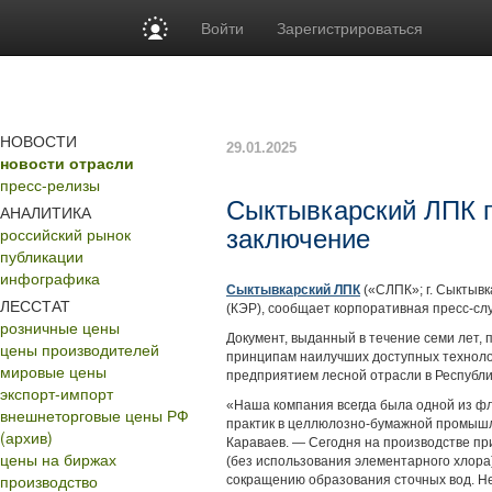
Войти
Зарегистрироваться
НОВОСТИ
29.01.2025
новости отрасли
пресс-релизы
Сыктывкарский ЛПК п
АНАЛИТИКА
российский рынок
заключение
публикации
инфографика
Сыктывкарский ЛПК
(«СЛПК»; г. Сыктывк
ЛЕССТАТ
(КЭР), сообщает корпоративная пресс-сл
розничные цены
Документ, выданный в течение семи лет,
цены производителей
принципам наилучших доступных техноло
мировые цены
предприятием лесной отрасли в Республи
экспорт-импорт
«Наша компания всегда была одной из фл
внешнеторговые цены РФ
практик в целлюлозно-бумажной промышл
(архив)
Караваев. — Сегодня на производстве п
цены на биржах
(без использования элементарного хлора
производство
сокращению образования сточных вод. Не