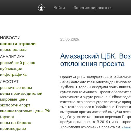
Войти
Зарегистрироваться
НОВОСТИ
25.05.2026
новости отрасли
пресс-релизы
Амазарский ЦБК. Воз
АНАЛИТИКА
российский рынок
отклонения проекта
публикации
инфографика
Проект «ЦПК «Полярная» - (Забайкальский
ЛЕССТАТ
Забайкальского края Александр Осипов в
розничные цены
Хуэйлин. Стороны обсудили поиск инвест
цены производителей
бумажного комбината. Проект обеспечит пе
Могочинском округе региона. Сейчас ведёт
мировые цены
известно, что проект утратил статус при
экспорт-импорт
тыс. гектаров леса в Забайкалье. Проект
внешнеторговые цены РФ
выступали против массовой вырубки леса
(архив)
год. Отсутствие мостового перехода Пок
цены на биржах
пробуксовки проекта. В 2019 г. инвестп
«Амаз
производство
Хронология отклонения проекта см.