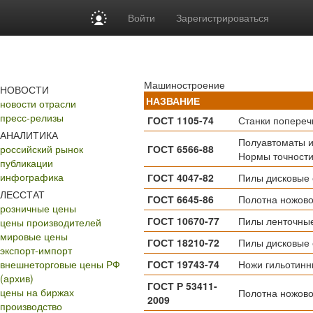
Войти
Зарегистрироваться
Машиностроение
НОВОСТИ
НАЗВАНИЕ
новости отрасли
пресс-релизы
ГОСТ 1105-74
Станки попереч
АНАЛИТИКА
Полуавтоматы и
российский рынок
ГОСТ 6566-88
Нормы точност
публикации
инфографика
ГОСТ 4047-82
Пилы дисковые 
ЛЕССТАТ
ГОСТ 6645-86
Полотна ножово
розничные цены
ГОСТ 10670-77
Пилы ленточные
цены производителей
мировые цены
ГОСТ 18210-72
Пилы дисковые 
экспорт-импорт
внешнеторговые цены РФ
ГОСТ 19743-74
Ножи гильотинн
(архив)
ГОСТ Р 53411-
цены на биржах
Полотна ножово
2009
производство