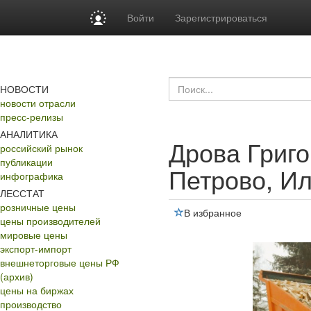
Войти
Зарегистрироваться
НОВОСТИ
новости отрасли
пресс-релизы
АНАЛИТИКА
Дрова Григо
российский рынок
публикации
Петрово, И
инфографика
ЛЕССТАТ
розничные цены
В избранное
цены производителей
мировые цены
экспорт-импорт
внешнеторговые цены РФ
(архив)
цены на биржах
производство