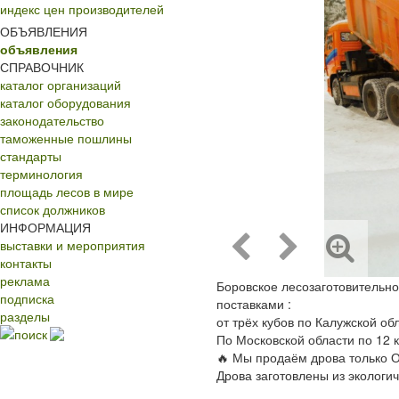
индекс цен производителей
ОБЪЯВЛЕНИЯ
объявления
СПРАВОЧНИК
каталог организаций
каталог оборудования
законодательство
таможенные пошлины
стандарты
терминология
площадь лесов в мире
список должников
ИНФОРМАЦИЯ
выставки и мероприятия
контакты
реклама
Боровское лесозаготовительн
подписка
поставками :
разделы
от трёх кубов по Калужской об
поиск
По Московской области по 12 к
🔥 Мы продаём дрова только О
Дрова заготовлены из экологи