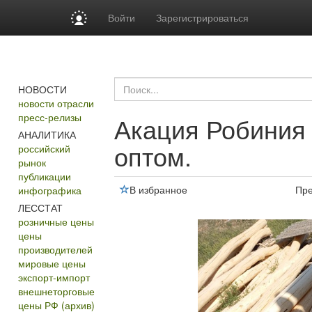
Войти
Зарегистрироваться
НОВОСТИ
новости отрасли
пресс-релизы
Акация Робиния 
АНАЛИТИКА
оптом.
российский
рынок
публикации
В избранное
Пр
инфографика
ЛЕССТАТ
розничные цены
цены
производителей
мировые цены
экспорт-импорт
внешнеторговые
цены РФ (архив)