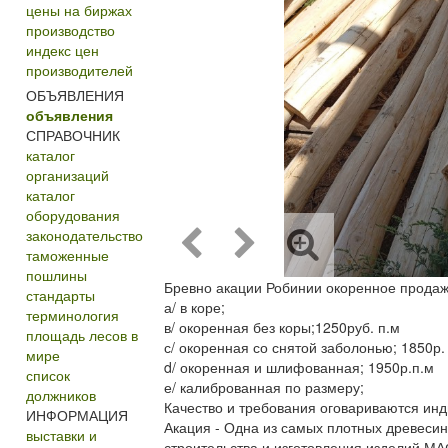
цены на биржах
производство
индекс цен
производителей
ОБЪЯВЛЕНИЯ
объявления
СПРАВОЧНИК
каталог
организаций
каталог
оборудования
законодательство
таможенные
пошлины
Бревно акации Робинии окоренное продажа
стандарты
а/ в коре;
терминология
в/ окоренная без коры;1250руб. п.м
площадь лесов в
с/ окоренная со снятой заболонью; 1850р. 
мире
d/ окоренная и шлифованная; 1950р.п.м
список
е/ калиброванная по размеру;
должников
Качество и требования оговариваются инд
ИНФОРМАЦИЯ
Акация - Одна из самых плотных древесин
выставки и
строительства и изготовления изделий М