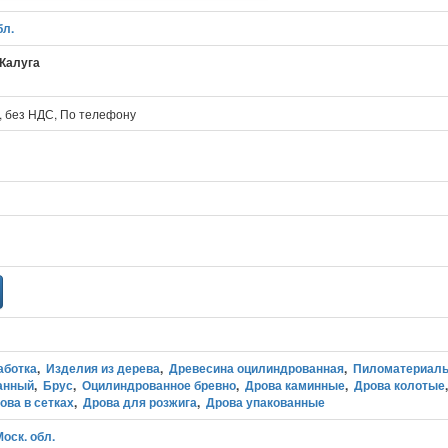
бл.
 Калуга
., без НДС, По телефону
аботка
,
Изделия из дерева
,
Древесина оцилиндрованная
,
Пиломатериал
анный
,
Брус
,
Оцилиндрованное бревно
,
Дрова каминные
,
Дрова колотые
ова в сетках
,
Дрова для розжига
,
Дрова упакованные
оск. обл.