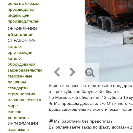
цены на биржах
производство
индекс цен
производителей
ОБЪЯВЛЕНИЯ
объявления
СПРАВОЧНИК
каталог
организаций
каталог
оборудования
законодательство
таможенные
пошлины
Боровское лесозаготовительное предприят
стандарты
от трёх кубов по Калужской области
терминология
По Московской области по 12 кубов и 15 ку
площадь лесов в
🔥 Мы продаём дрова только Отличного ка
мире
Дрова заготовлены из экологически чистой
список
должников
🚚 Мы работаем без предоплаты.
ИНФОРМАЦИЯ
Вы оплачиваете заказ по факту доставки д
выставки и