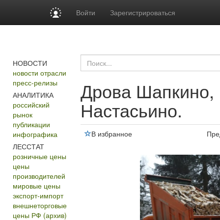
Войти
Зарегистрироваться
НОВОСТИ
новости отрасли
пресс-релизы
Дрова Шапкино, 
АНАЛИТИКА
Настасьино.
российский
рынок
публикации
В избранное
Пре
инфографика
ЛЕССТАТ
розничные цены
цены
производителей
мировые цены
экспорт-импорт
внешнеторговые
цены РФ (архив)