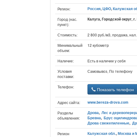
Россия
,
ЦФО
,
Калужская о
Регион:
Калуга, Городской округ, г.
Город (нас.
пункт):
Стоимость:
2 800 руб./м3, продажа, нал
Минимальный
12 кубометр
объем:
Наличие:
Есть в наличии у себя
Условия
Самовывоз, По телефону
поставки:
Телефон:
Показать телефон
www.bereza-drova.com
Адрес сайта:
Дрова
,
Лес и деревоперер
Разделы
Бревна
,
Брус оцилиндров
объявления:
Дрова свежепиленные
,
Др
Калужская обл.
,
Москва и М
Регион