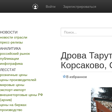
Войти
Зарегистрироваться
НОВОСТИ
новости отрасли
пресс-релизы
АНАЛИТИКА
Дрова Тарут
российский рынок
публикации
Корсаково, 
инфографика
ЛЕССТАТ
розничные цены
В избранное
цены производителей
мировые цены
экспорт-импорт
внешнеторговые цены РФ
(архив)
цены на биржах
производство