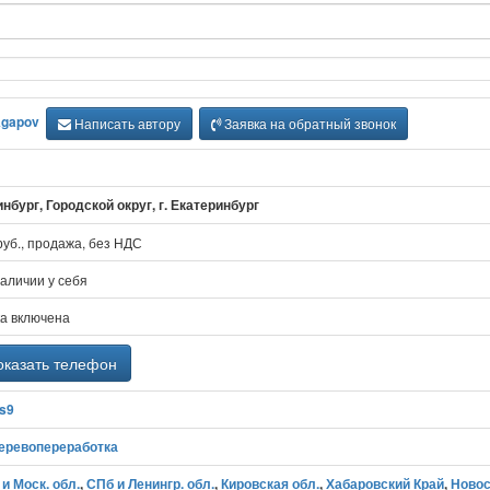
Agapov
Написать автору
Заявка на обратный звонок
нбург, Городской округ, г. Екатеринбург
руб., продажа, без НДС
наличии у себя
а включена
казать телефон
/s9
деревопереработка
и Моск. обл.
,
СПб и Ленингр. обл.
,
Кировская обл.
,
Хабаровский Край
,
Новос