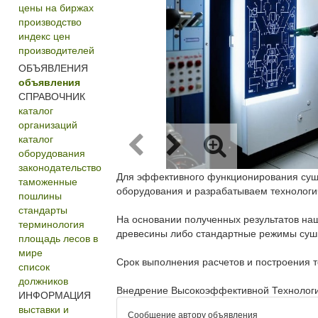
цены на биржах
производство
индекс цен
производителей
ОБЪЯВЛЕНИЯ
объявления
СПРАВОЧНИК
каталог
организаций
каталог
оборудования
законодательство
Для эффективного функционирования суши
таможенные
оборудования и разрабатываем технологи
пошлины
стандарты
На основании полученных результатов на
терминология
древесины либо стандартные режимы суш
площадь лесов в
мире
Срок выполнения расчетов и построения т
список
должников
Внедрение Высокоэффективной Технологии 
ИНФОРМАЦИЯ
выставки и
Сообщение автору объявления