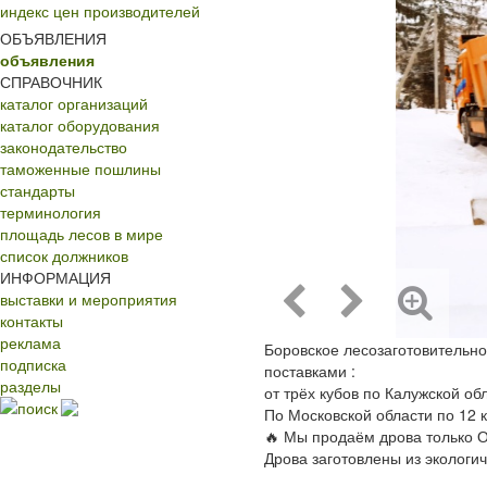
индекс цен производителей
ОБЪЯВЛЕНИЯ
объявления
СПРАВОЧНИК
каталог организаций
каталог оборудования
законодательство
таможенные пошлины
стандарты
терминология
площадь лесов в мире
список должников
ИНФОРМАЦИЯ
выставки и мероприятия
контакты
реклама
Боровское лесозаготовительн
подписка
поставками :
разделы
от трёх кубов по Калужской об
поиск
По Московской области по 12 к
🔥 Мы продаём дрова только О
Дрова заготовлены из экологи