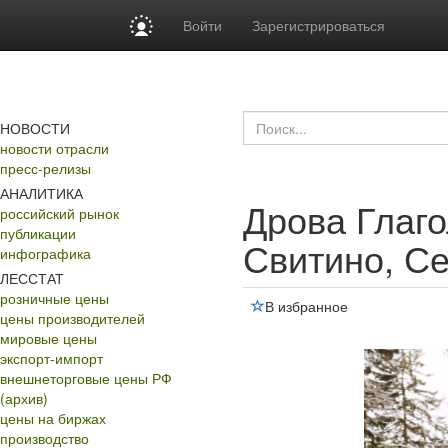
Войти
Зарегистрироваться
НОВОСТИ
новости отрасли
пресс-релизы
АНАЛИТИКА
Дрова Глаго
российский рынок
публикации
Свитино, С
инфографика
ЛЕССТАТ
розничные цены
В избранное
цены производителей
мировые цены
экспорт-импорт
внешнеторговые цены РФ
(архив)
цены на биржах
производство