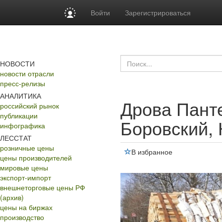
Войти
Зарегистрироваться
НОВОСТИ
новости отрасли
пресс-релизы
АНАЛИТИКА
Дрова Пант
российский рынок
публикации
Боровский, 
инфографика
ЛЕССТАТ
розничные цены
В избранное
цены производителей
мировые цены
экспорт-импорт
внешнеторговые цены РФ
(архив)
цены на биржах
производство