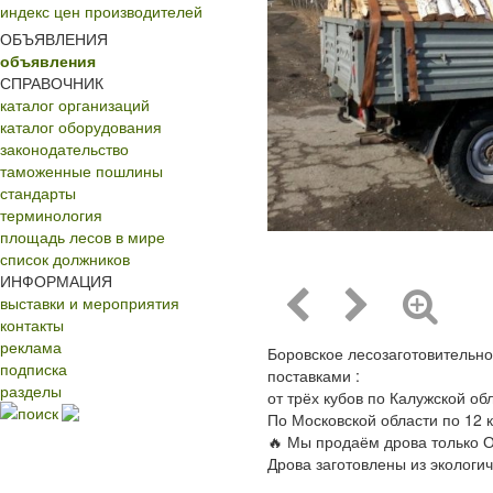
индекс цен производителей
ОБЪЯВЛЕНИЯ
объявления
СПРАВОЧНИК
каталог организаций
каталог оборудования
законодательство
таможенные пошлины
стандарты
терминология
площадь лесов в мире
список должников
ИНФОРМАЦИЯ
выставки и мероприятия
контакты
реклама
Боровское лесозаготовительн
подписка
поставками :
разделы
от трёх кубов по Калужской об
поиск
По Московской области по 12 к
🔥 Мы продаём дрова только О
Дрова заготовлены из экологи