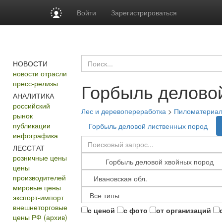
Войти
Зарегистрироваться
НОВОСТИ
новости отрасли
пресс-релизы
Горбыль делово
АНАЛИТИКА
российский
Лес и деревопереработка
>
Пиломатериа
рынок
публикации
Горбыль деловой лиственных пород
инфографика
ЛЕССТАТ
розничные цены
цены
производителей
мировые цены
экспорт-импорт
внешнеторговые
с ценой
с фото
от организаций
цены РФ (архив)