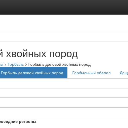
й хвойных пород
лы
>
Горбыль
>
Горбыль деловой хвойных пород
Горбыль деловой хвойных пород
Горбыльный обапол
Дощ
соседние регионы