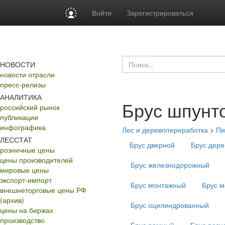
Войти
Зарегистрироваться
НОВОСТИ
новости отрасли
пресс-релизы
АНАЛИТИКА
Брус шпунт
российский рынок
публикации
инфографика
Лес и деревопереработка
>
Пи
ЛЕССТАТ
Брус дверной
Брус дер
розничные цены
цены производителей
Брус железнодорожный
мировые цены
экспорт-импорт
Брус монтажный
Брус м
внешнеторговые цены РФ
(архив)
Брус оцилиндрованный
цены на биржах
производство