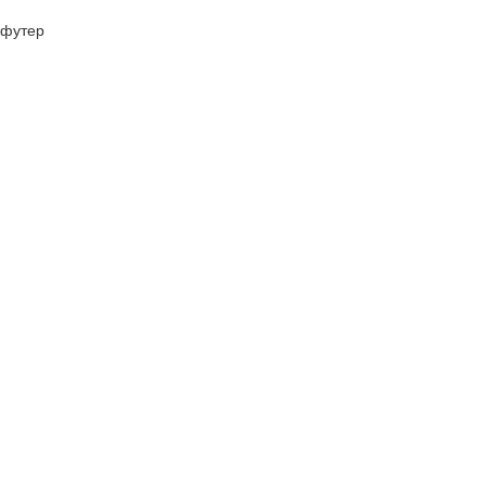
футер