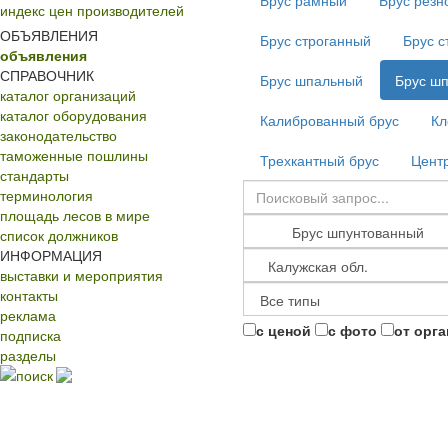
Брус рамный
Брус резн
индекс цен производителей
ОБЪЯВЛЕНИЯ
Брус строганный
Брус с
объявления
СПРАВОЧНИК
Брус шпальный
Брус ш
каталог организаций
каталог оборудования
Калиброванный брус
Кл
законодательство
таможенные пошлины
Трехкантный брус
Центр
стандарты
терминология
площадь лесов в мире
список должников
ИНФОРМАЦИЯ
выставки и мероприятия
контакты
реклама
с ценой
с фото
от орг
подписка
разделы
поиск