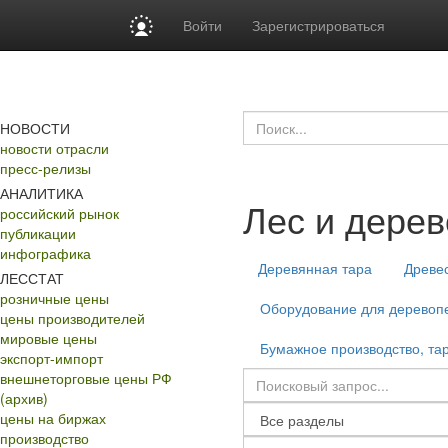
Войти
Зарегистрироваться
НОВОСТИ
новости отрасли
пресс-релизы
АНАЛИТИКА
Лес и дере
российский рынок
публикации
инфографика
Деревянная тара
Древе
ЛЕССТАТ
розничные цены
Оборудование для деревопе
цены производителей
мировые цены
Бумажное производство, тар
экспорт-импорт
внешнеторговые цены РФ
(архив)
цены на биржах
производство