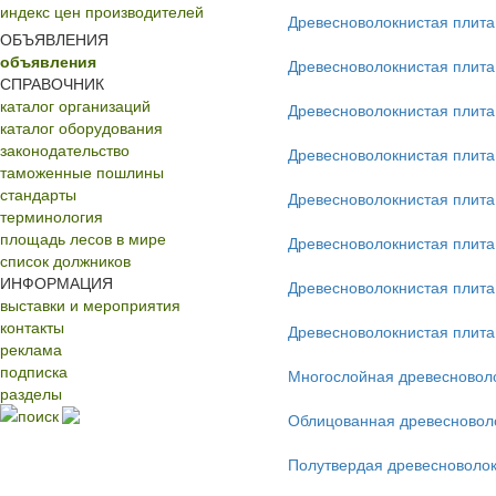
индекс цен производителей
Древесноволокнистая плит
ОБЪЯВЛЕНИЯ
объявления
Древесноволокнистая плит
СПРАВОЧНИК
каталог организаций
Древесноволокнистая плита
каталог оборудования
законодательство
Древесноволокнистая плита
таможенные пошлины
стандарты
Древесноволокнистая плита
терминология
площадь лесов в мире
Древесноволокнистая плит
список должников
ИНФОРМАЦИЯ
Древесноволокнистая плита
выставки и мероприятия
контакты
Древесноволокнистая плита
реклама
подписка
Многослойная древесновол
разделы
поиск
Облицованная древесновол
Полутвердая древесноволок