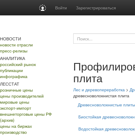
Войти
Зарегистрироваться
НОВОСТИ
новости отрасли
пресс-релизы
АНАЛИТИКА
Профилиров
российский рынок
публикации
плита
инфографика
ЛЕССТАТ
Лес и деревопереработка
>
Др
розничные цены
древесноволокнистая плита
цены производителей
мировые цены
Древесноволокнистые плиты
экспорт-импорт
внешнеторговые цены РФ
Биостойкая древесноволокн
(архив)
цены на биржах
Водостойкая древесноволок
производство