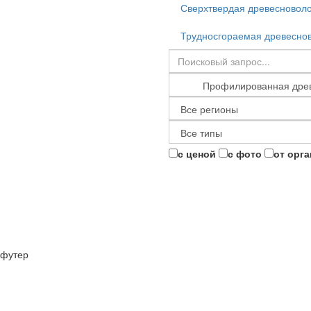
Сверхтвердая древесноволо
Трудносгораемая древеснов
с ценой
с фото
от орг
футер