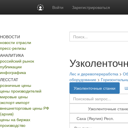
Войти
Зарегистрироваться
НОВОСТИ
новости отрасли
пресс-релизы
АНАЛИТИКА
Узколенточ
российский рынок
публикации
инфографика
Лес и деревопереработка
>
Об
ЛЕССТАТ
оборудование
>
Горизонтальн
розничные цены
Узколенточные станки
Ш
цены производителей
мировые цены
экспорт-импорт
внешнеторговые цены РФ
(архив)
цены на биржах
производство