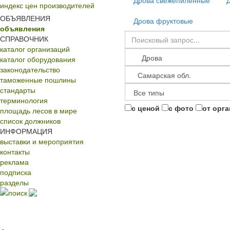
Дрова свежепиленные
индекс цен производителей
ОБЪЯВЛЕНИЯ
Дрова фруктовые
объявления
СПРАВОЧНИК
каталог организаций
каталог оборудования
законодательство
таможенные пошлины
стандарты
терминология
с ценой
с фото
от орг
площадь лесов в мире
список должников
ИНФОРМАЦИЯ
выставки и мероприятия
контакты
реклама
подписка
разделы
поиск