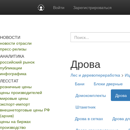
Войти
Зарегистрироваться
НОВОСТИ
новости отрасли
пресс-релизы
АНАЛИТИКА
Дрова
российский рынок
публикации
инфографика
Лес и деревопереработка
>
Из
ЛЕССТАТ
Бани
Блоки дверные
розничные цены
цены производителей
Домокомплекты
Дрова
мировые цены
экспорт-импорт
Штакетник
внешнеторговые цены РФ
(архив)
Дрова в сетках
Дрова дл
цены на биржах
производство