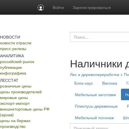
Войти
Зарегистрироваться
НОВОСТИ
новости отрасли
пресс-релизы
АНАЛИТИКА
Наличники 
российский рынок
публикации
инфографика
Лес и деревопереработка
>
По
ЛЕССТАТ
Блок-хаус
Вагонка
Г
розничные цены
цены производителей
Мебельные заготовки
Н
мировые цены
экспорт-импорт
Плинтусы деревянные
внешнеторговые цены РФ
(архив)
Мебельный погонаж
Шп
цены на биржах
производство