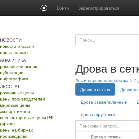
Войти
Зарегистрироваться
НОВОСТИ
новости отрасли
пресс-релизы
АНАЛИТИКА
Дрова в сет
российский рынок
публикации
инфографика
Лес и деревопереработка
>
Из
ЛЕССТАТ
Дрова в сетках
Дрова дл
розничные цены
цены производителей
Дрова свежепиленные
мировые цены
экспорт-импорт
Дрова фруктовые
внешнеторговые цены РФ
(архив)
цены на биржах
производство