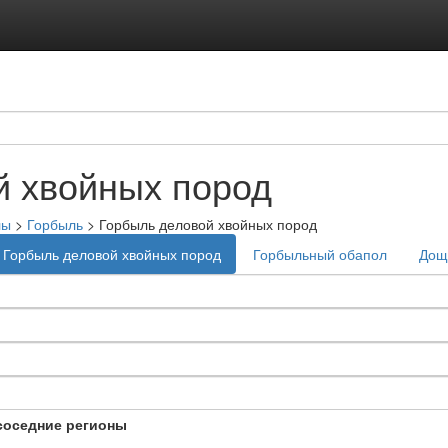
й хвойных пород
лы
>
Горбыль
>
Горбыль деловой хвойных пород
Горбыль деловой хвойных пород
Горбыльный обапол
Дощ
соседние регионы