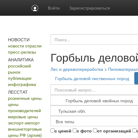
Войти
Зарегистрироваться
НОВОСТИ
новости отрасли
пресс-релизы
Горбыль делово
АНАЛИТИКА
российский
Лес и деревопереработка
>
Пиломатериа
рынок
публикации
Горбыль деловой лиственных пород
инфографика
ЛЕССТАТ
розничные цены
цены
производителей
мировые цены
экспорт-импорт
внешнеторговые
с ценой
с фото
от организаций
цены РФ (архив)