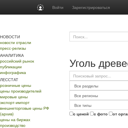
Войти
Зарегистрироваться
НОВОСТИ
новости отрасли
пресс-релизы
АНАЛИТИКА
Уголь древ
российский рынок
публикации
инфографика
ЛЕССТАТ
розничные цены
цены производителей
мировые цены
экспорт-импорт
внешнеторговые цены РФ
(архив)
с ценой
с фото
от орг
цены на биржах
производство