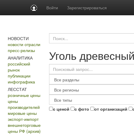
Войти
Зарегистрироваться
НОВОСТИ
новости отрасли
пресс-релизы
Уголь древесный
АНАЛИТИКА
российский
рынок
публикации
инфографика
ЛЕССТАТ
розничные цены
цены
производителей
с ценой
с фото
от организаций
мировые цены
экспорт-импорт
внешнеторговые
цены РФ (архив)