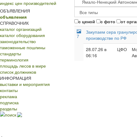
индекс цен производителей
ОБЪЯВЛЕНИЯ
объявления
с ценой
с фото
от орг
СПРАВОЧНИК
каталог организаций
Закупаем сера гранулир
каталог оборудования
7
производстве по РФ
законодательство
таможенные пошлины
28.07.26 в
ЦФО
Мо
стандарты
06:16
Ав
терминология
площадь лесов в мире
список должников
ИНФОРМАЦИЯ
выставки и мероприятия
контакты
реклама
подписка
разделы
поиск