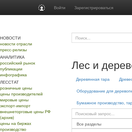
Войти
Зарегистрироваться
НОВОСТИ
новости отрасли
пресс-релизы
АНАЛИТИКА
Лес и дере
российский рынок
публикации
инфографика
Деревянная тара
Древе
ЛЕССТАТ
розничные цены
Оборудование для деревопе
цены производителей
мировые цены
Бумажное производство, тар
экспорт-импорт
внешнеторговые цены РФ
(архив)
цены на биржах
производство