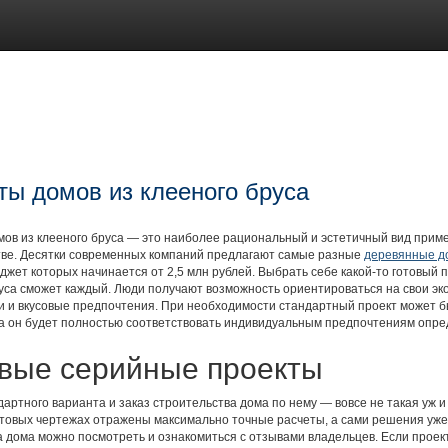
ты домов из клееного бруса
ов из клееного бруса — это наиболее рациональный и эстетичный вид прим
тве. Десятки современных компаний предлагают самые разные
деревянные д
юджет которых начинается от 2,5 млн рублей. Выбрать себе какой-то готовый 
уса сможет каждый. Люди получают возможность ориентироваться на свои эк
 и вкусовые предпочтения. При необходимости стандартный проект может б
да он будет полностью соответствовать индивидуальным предпочтениям опре
вые серийные проекты
артного варианта и заказ строительства дома по нему — вовсе не такая уж и
готовых чертежах отражены максимально точные расчеты, а сами решения уж
а дома можно посмотреть и ознакомиться с отзывами владельцев. Если проек