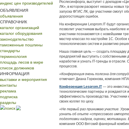
Рослесинфорга, выступит с докладом «Ц
индекс цен производителей
ЛК», в котором раскроет нюансы новых тр
ОБЪЯВЛЕНИЯ
запуска ФГИС ЛК, где участники смогут об
объявления
дорогостоящих ошибок.
СПРАВОЧНИК
На конференции Lesprom.IT будут орган
каталог организаций
позволит участникам выбрать наиболее и
каталог оборудования
участники познакомятся с новейшими тр
законодательство
мастер-классах по настройке 1С. Особое
таможенные пошлины
технологических систем и развитию реше
стандарты
Наша главная цель — создать площадку 
терминология
предприятий выступить с собственными д
площадь лесов в мире
наработки и узнать IT-тренды в отрасли.
процессов.
список должников
ИНФОРМАЦИЯ
«Конференция очень полезна для сотруд
выставки и мероприятия
отмечает Диана Горюнова, компания НПА
контакты
Конференция Lesprom.IT
— это инвестици
реклама
технологические партнеры и рождаются и
подписка
эффективность производства. Участники
разделы
своих коллег по цеху.
поиск
«Не первый раз принимаю участие. Уро
узнать об опыте «стрессового импорт
подготовки кадров, оценки, мотивации. В
компания ООО Вятский фанерный комбина