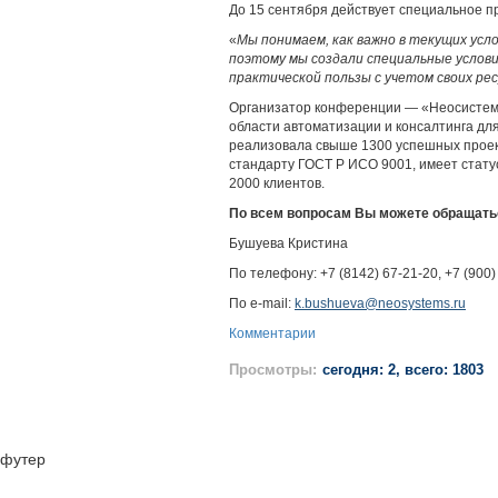
До 15 сентября действует специальное 
«
Мы понимаем, как важно в текущих ус
поэтому мы создали специальные услови
практической пользы с учетом своих ре
Организатор конференции — «Неосистемы
области автоматизации и консалтинга дл
реализовала свыше 1300 успешных прое
стандарту ГОСТ Р ИСО 9001, имеет стат
2000 клиентов.
По всем вопросам Вы можете обращать
Бушуева Кристина
По телефону: +7 (8142) 67-21-20, +7 (900)
По е-mail:
k.bushueva@neosystems.ru
Комментарии
Просмотры:
сегодня: 2, всего: 1803
футер