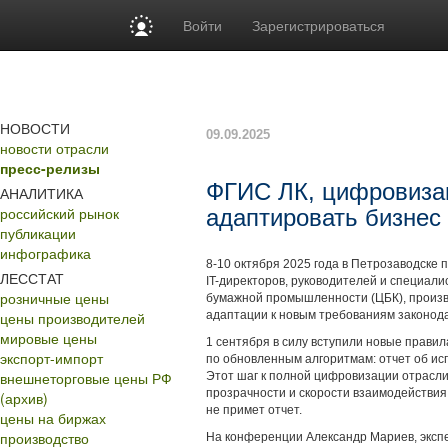
Войти
Зарегистрироваться
НОВОСТИ
09.09.2025
новости отрасли
пресс-релизы
ФГИС ЛК, цифровизац
АНАЛИТИКА
российский рынок
адаптировать бизнес 
публикации
инфографика
8-10 октября 2025 года в Петрозаводске
ЛЕССТАТ
IT-директоров, руководителей и специал
розничные цены
бумажной промышленности (ЦБК), произв
цены производителей
адаптации к новым требованиям законод
мировые цены
1 сентября в силу вступили новые прави
экспорт-импорт
по обновленным алгоритмам: отчет об ис
внешнеторговые цены РФ
Этот шаг к полной цифровизации отрасл
прозрачности и скорости взаимодействия,
(архив)
не примет отчет.
цены на биржах
производство
На конференции Александр Мариев, экспе