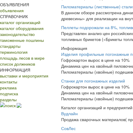
ОБЪЯВЛЕНИЯ
Пиломатериалы (лиственные) стали
объявления
В данном обзоре рассмотрена дина
СПРАВОЧНИК
древесины» для реализации на внутр
каталог организаций
Пеллеты подорожали на 8%, топлив
каталог оборудования
Представлен анализ цен российских
законодательство
топливных брикетов («Брикеты топл
таможенные пошлины
стандарты
Информация
терминология
Изделия профильные погонажные 
площадь лесов в мире
Гофрокартон вырос в цене на 10%
список должников
Динамика цен на хвойный пиловочн
ИНФОРМАЦИЯ
Пиломатериалы (хвойные) подешев
выставки и мероприятия
Станки для погонажных изделий
контакты
Гофрокартон вырос в цене на 10%
реклама
Динамика цен на хвойный пиловочн
подписка
Пиломатериалы (хвойные) подешев
разделы
поиск
Каталог организаций и предприятий
Вудлайн
Продажа сварочных материалов( про
СовЛес