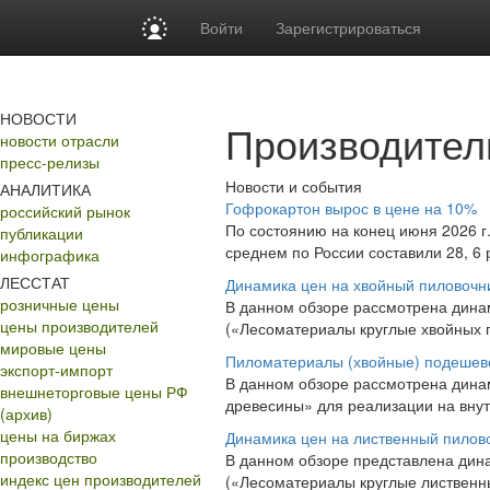
Войти
Зарегистрироваться
НОВОСТИ
Производител
новости отрасли
пресс-релизы
Новости и события
АНАЛИТИКА
Гофрокартон вырос в цене на 10%
российский рынок
По состоянию на конец июня 2026 г
публикации
среднем по России составили 28, 6 р
инфографика
ЛЕССТАТ
Динамика цен на хвойный пиловочн
розничные цены
В данном обзоре рассмотрена динам
цены производителей
(«Лесоматериалы круглые хвойных по
мировые цены
Пиломатериалы (хвойные) подешев
экспорт-импорт
В данном обзоре рассмотрена дина
внешнеторговые цены РФ
древесины» для реализации на внут
(архив)
цены на биржах
Динамика цен на лиственный пилов
производство
В данном обзоре представлена дина
индекс цен производителей
(«Лесоматериалы круглые лиственных