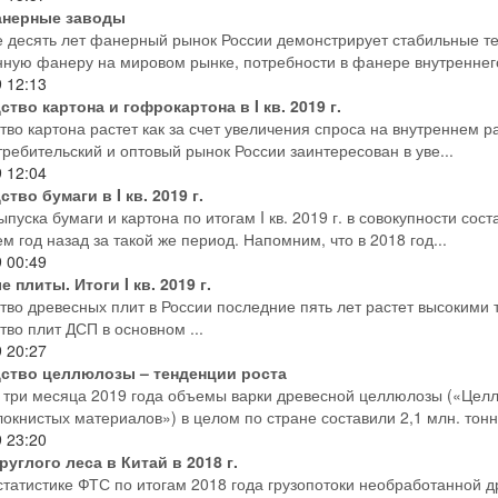
нерные заводы
 десять лет фанерный рынок России демонстрирует стабильные те
нную фанеру на мировом рынке, потребности в фанере внутреннего
9
12:13
тво картона и гофрокартона в I кв. 2019 г.
тво картона растет как за счет увеличения спроса на внутреннем р
требительский и оптовый рынок России заинтересован в уве...
9
12:04
тво бумаги в I кв. 2019 г.
уска бумаги и картона по итогам I кв. 2019 г. в совокупности сост
м год назад за такой же период. Напомним, что в 2018 год...
9
00:49
 плиты. Итоги I кв. 2019 г.
тво древесных плит в России последние пять лет растет высоким
тво плит ДСП в основном ...
9
20:27
ство целлюлозы – тенденции роста
 три месяца 2019 года объемы варки древесной целлюлозы («Цел
окнистых материалов») в целом по стране составили 2,1 млн. тонн.
9
23:20
руглого леса в Китай в 2018 г.
статистике ФТС по итогам 2018 года грузопотоки необработанной д