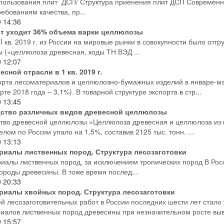
ользования плит ДСП/ Структура приенения плит ДСП Современ
ебованиям качества, пр...
9
14:36
рт уходит 36% объема варки целлюлозы
I кв. 2019 г. из России на мировые рынки в совокупности было отгр
 («целлюлоза древесная, коды ТН ВЭД ...
9
12:07
есной отрасли в 1 кв. 2019 г.
орта лесоматериалов и целлюлозно-бумажных изделий в январе-ма
те 2018 года – 3,1%). В товарной структуре экспорта в стр...
9
13:45
ство различных видов древесной целлюлозы
тво древесной целлюлозы «Целлюлоза древесная и целлюлоза из п
целом по России упало на 1,5%, составив 2125 тыс. тонн. ...
9
13:13
риалы лиственных пород. Структура лесозаготовки
иалы лиственных пород, за исключением тропических пород В Рос
ороды древесины. В тоже время послед...
9
20:33
риалы хвойных пород. Структура лесозаготовки
й лесозаготовительных работ в России последних шести лет стало
иалов лиственных пород древесины при незначительном росте выво
9
15:57