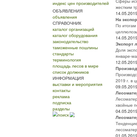
Сферы исп
индекс цен производителей
жестким тр
ОБЪЯВЛЕНИЯ
14.05.201
объявления
На экспо
СПРАВОЧНИК
По итогам 
каталог организаций
целлюлозы
каталог оборудования
14.05.201
законодательство
Экспорт л
таможенные пошлины
Доля эксп
стандарты
январе-мар
терминология
12.05.201
площадь лесов в мире
Производ
список должников
Производс
ИНФОРМАЦИЯ
2019 г. в 
выставки и мероприятия
09.05.201
контакты
Лесомате
реклама
Лесоматер
подписка
хвойные п
разделы
04.05.201
поиск
Лесомате
Тенденцие
лесоматер
01.05.201