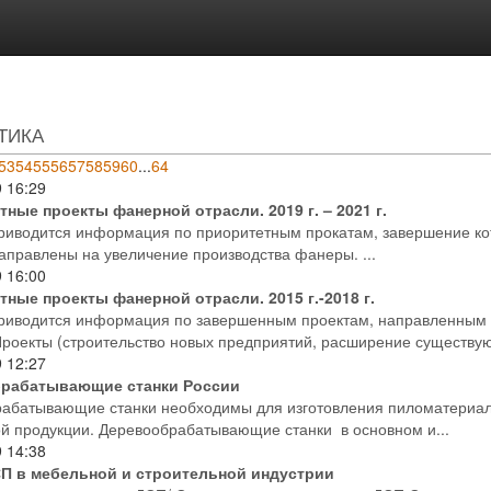
ТИКА
53
54
55
56
57
58
59
60
...
64
9
16:29
ные проекты фанерной отрасли. 2019 г. – 2021 г.
приводится информация по приоритетным прокатам, завершение кото
аправлены на увеличение производства фанеры. ...
9
16:00
ные проекты фанерной отрасли. 2015 г.-2018 г.
приводится информация по завершенным проектам, направленным 
роекты (строительство новых предприятий, расширение существую
9
12:27
рабатывающие станки России
абатывающие станки необходимы для изготовления пиломатериало
й продукции. Деревообрабатывающие станки в основном и...
9
14:38
П в мебельной и строительной индустрии