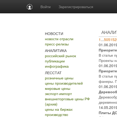
Войти
Зарегистрироваться
АНАЛИ
НОВОСТИ
новости отрасли
1
...
50
51
52
пресс-релизы
01.06.201
Приоритет
АНАЛИТИКА
В статье 
российский рынок
Проекты н
публикации
01.06.201
инфографика
Приоритет
ЛЕССТАТ
В статье 
розничные цены
фанеры. П
цены производителей
01.06.201
мировые цены
Деревооб
экспорт-импорт
Деревообр
внешнеторговые цены РФ
деревянно
(архив)
14.05.201
цены на биржах
Плиты ДС
производство