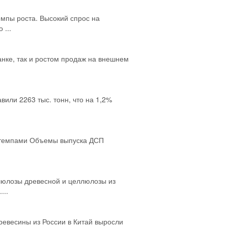
мпы роста. Высокий спрос на
 ...
анке, так и ростом продаж на внешнем
авили 2263 тыс. тонн, что на 1,2%
и темпами Объемы выпуска ДСП
люлозы древесной и целлюлозы из
...
ревесины из России в Китай выросли