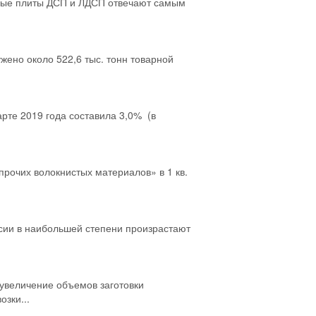
ные плиты ДСП и ЛДСП отвечают самым
ужено около 522,6 тыс. тонн товарной
рте 2019 года составила 3,0% (в
рочих волокнистых материалов» в 1 кв.
сии в наибольшей степени произрастают
 увеличение объемов заготовки
зки...