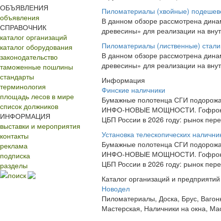
ОБЪЯВЛЕНИЯ
Пиломатериалы (хвойные) подешев
объявления
В данном обзоре рассмотрена дина
СПРАВОЧНИК
древесины» для реализации на внут
каталог организаций
Пиломатериалы (лиственные) стали
каталог оборудования
В данном обзоре рассмотрена дина
законодательство
древесины» для реализации на внутр
таможенные пошлины
стандарты
Информация
терминология
Финские наличники
площадь лесов в мире
Бумажные полотенца СГИ подорожа
список должников
ИНФО-НОВЫЕ МОЩНОСТИ. Гофрок
ИНФОРМАЦИЯ
ЦБП России в 2026 году: рынок пер
выставки и мероприятия
Установка телескопических налични
контакты
Бумажные полотенца СГИ подорожа
реклама
ИНФО-НОВЫЕ МОЩНОСТИ. Гофрок
подписка
ЦБП России в 2026 году: рынок пер
разделы
поиск
Каталог организаций и предприятий
Новодел
Пиломатериалы, Доска, Брус, Вагон
Мастерская, Наличники на окна, Мас