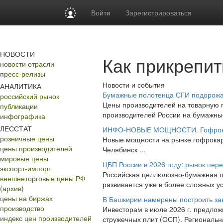
Войти
Зарегистрироваться
НОВОСТИ
Как прикрепит
новости отрасли
пресс-релизы
Новости и события
АНАЛИТИКА
Бумажные полотенца СГИ подорожа
российский рынок
Цены производителей на товарную 
публикации
производителей России на бумажные
инфографика
ЛЕССТАТ
ИНФО-НОВЫЕ МОЩНОСТИ. Гофрок
розничные цены
Новые мощности на рынке гофрокарт
цены производителей
Челябинск ...
мировые цены
ЦБП России в 2026 году: рынок пер
экспорт-импорт
Российская целлюлозно-бумажная п
внешнеторговые цены РФ
развивается уже в более сложных ус
(архив)
цены на биржах
В Башкирии намерены построить за
производство
Инвесторам в июле 2026 г. предлож
индекс цен производителей
стружечных плит (ОСП). Региональн