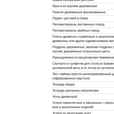
бумага прозрачная для окон
Окна и их коробки деревянные
Панели деревянные фанерованные
Паркет щитовой в сборе
Пиломатериалы лиственных пород
Пиломатериалы хвойных пород
Плиты древесно-стружечные и аналогичн
древесины или других одревесневших ма
Поддоны деревянные, включая поддоны с
прочие деревянные погрузочные щиты
Принадлежности канцелярские бумажны
Скатерти и салфетки для стола из бумажн
целлюлозной ваты и по лотна из целлюл
Тест-лайнер (картон регенерированный д
гофрированного картона)
Тетради общие
Тетради школьные ученические
Уголь древесный
Услуги переплетные и связанные с переп
книг и аналогичных изделий
Услуги по печатанию газет