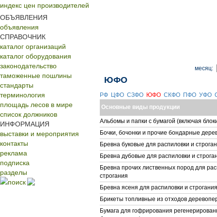
индекс цен производителей
ОБЪЯВЛЕНИЯ
объявления
СПРАВОЧНИК
каталог организаций
каталог оборудования
законодательство
месяц:
таможенные пошлины
ЮФО
стандарты
терминология
РФ
ЦФО
СЗФО
ЮФО
СКФО
ПФО
УФО
площадь лесов в мире
Основные виды продукции
список должников
Альбомы и папки с бумагой (включая блок
ИНФОРМАЦИЯ
выставки и мероприятия
Бочки, бочонки и прочие бондарные дер
контакты
Бревна буковые для распиловки и строга
реклама
Бревна дубовые для распиловки и строга
подписка
Бревна прочих лиственных пород для рас
разделы
строгания
поиск
Бревна ясеня для распиловки и строгани
Брикеты топливные из отходов деревопе
Бумага для гофрирования регенерирован