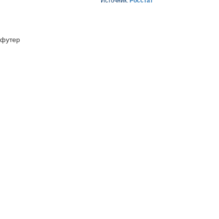
Источник:
Росстат
футер