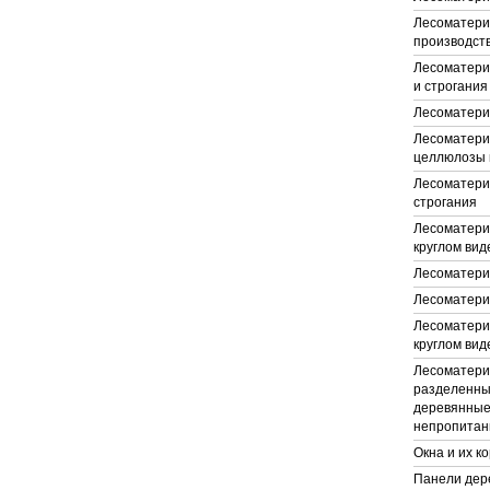
Лесоматери
производст
Лесоматери
и строгания
Лесоматери
Лесоматери
целлюлозы 
Лесоматери
строгания
Лесоматери
круглом вид
Лесоматери
Лесоматери
Лесоматери
круглом вид
Лесоматери
разделенны
деревянные
непропита
Окна и их к
Панели дер