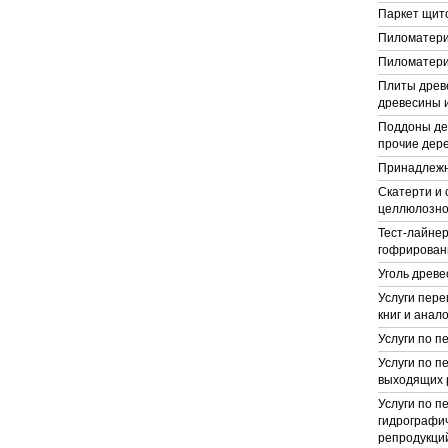
Паркет щито
Пиломатери
Пиломатери
Плиты древ
древесины 
Поддоны де
прочие дер
Принадлежн
Скатерти и 
целлюлозно
Тест-лайнер
гофрирован
Уголь древ
Услуги пере
книг и анал
Услуги по п
Услуги по п
выходящих 
Услуги по п
гидрографич
репродукций