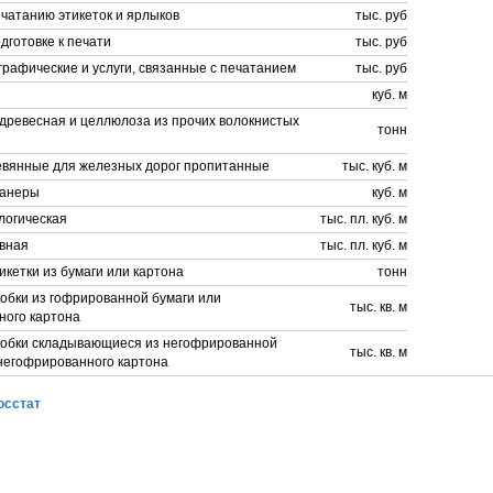
ечатанию этикеток и ярлыков
тыс. руб
одготовке к печати
тыс. руб
графические и услуги, связанные с печатанием
тыс. руб
куб. м
древесная и целлюлоза из прочих волокнистых
тонн
вянные для железных дорог пропитанные
тыс. куб. м
фанеры
куб. м
логическая
тыс. пл. куб. м
вная
тыс. пл. куб. м
икетки из бумаги или картона
тонн
обки из гофрированной бумаги или
тыс. кв. м
ного картона
робки складывающиеся из негофрированной
тыс. кв. м
 негофрированного картона
осстат