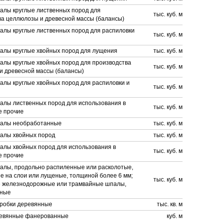
алы круглые лиственных пород для
тыс. куб. м
ва целлюлозы и древесной массы (балансы)
алы круглые лиственных пород для распиловки
тыс. куб. м
алы круглые хвойных пород для лущения
тыс. куб. м
алы круглые хвойных пород для производства
тыс. куб. м
и древесной массы (балансы)
алы круглые хвойных пород для распиловки и
тыс. куб. м
алы лиственных пород для использования в
тыс. куб. м
е прочие
алы необработанные
тыс. куб. м
алы хвойных пород
тыс. куб. м
алы хвойных пород для использования в
тыс. куб. м
е прочие
алы, продольно распиленные или расколотые,
е на слои или лущеные, толщиной более 6 мм;
тыс. куб. м
 железнодорожные или трамвайные шпалы,
нные
оробки деревянные
тыс. кв. м
евянные фанерованные
куб. м