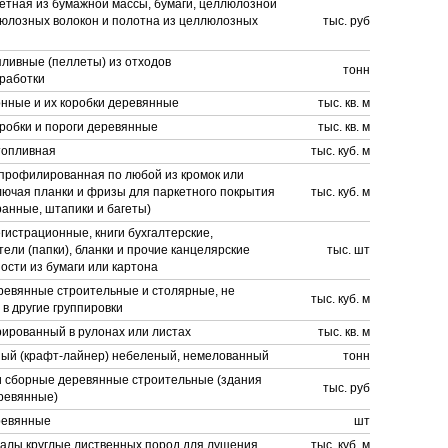
етная из бумажной массы, бумаги, целлюлозной
люлозных волокон и полотна из целлюлозных
тыс. руб
ливные (пеллеты) из отходов
тонн
работки
онные и их коробки деревянные
тыс. кв. м
оробки и пороги деревянные
тыс. кв. м
топливная
тыс. куб. м
 профилированная по любой из кромок или
лючая планки и фризы для паркетного покрытия
тыс. куб. м
анные, штапики и багеты)
истрационные, книги бухгалтерские,
ели (папки), бланки и прочие канцелярские
тыс. шт
сти из бумаги или картона
ревянные строительные и столярные, не
тыс. куб. м
в другие группировки
рированный в рулонах или листах
тыс. кв. м
ный (крафт-лайнер) небеленый, немелованный
тонн
и сборные деревянные строительные (здания
тыс. руб
ревянные)
ревянные
шт
алы круглые лиственных пород для лущения
тыс. куб. м