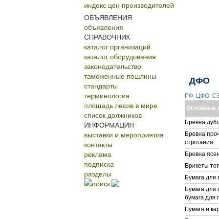
индекс цен производителей
ОБЪЯВЛЕНИЯ
объявления
СПРАВОЧНИК
каталог организаций
каталог оборудования
законодательство
таможенные пошлины
ДФО
стандарты
терминология
РФ
ЦФО
С
площадь лесов в мире
Основные 
список должников
Бревна дубо
ИНФОРМАЦИЯ
выставки и мероприятия
Бревна проч
строгания
контакты
реклама
Бревна ясен
подписка
Брикеты то
разделы
Бумага для
поиск
Бумага для
бумага для
Бумага и ка