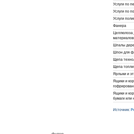
Услуги по п
Услуги по п
Услуги поли
Фанера
Целлюлоза 
материалов
Шпалы дере
Шпон для 
Щепа техно
Щепа топли
Ярлыки и эт
Ящики и кор
гофрирован
Ящики и ко
бумаги или
Источник:
Р
футер