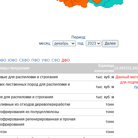
Период:
месяц:
год:
ЗФО
ЮФО
СКФО
ПФО
УФО
СФО
ДФО
Единица
виды продукции
12.2023
11.20
измерения
вые для распиловки и строгания
тыс. куб. м
Данный мате
для подпи
их лиственных пород для распиловки и
тыс. куб. м
П
я для распиловки и строгания
тыс. куб. м
пливные из отходов деревопереработки
тонн
 гофрирования из полуцеллюлозы
тонн
 гофрирования регенерированная и прочая
тонн
 гофрирования
ртон
тонн