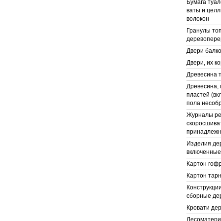
Бумага туал
ваты и цел
волокон
Гранулы топ
деревопере
Двери балк
Двери, их к
Древесина 
Древесина,
пластей (вк
пола несобр
Журналы рег
скоросшиват
принадлежно
Изделия де
включенные 
Картон гоф
Картон тар
Конструкци
сборные де
Кровати де
Лесоматери