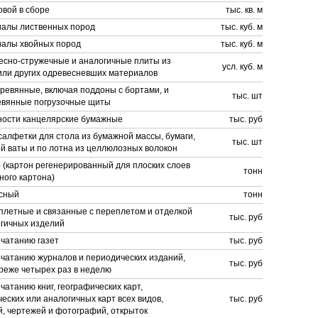
вой в сборе
тыс. кв. м
алы лиственных пород
тыс. куб. м
алы хвойных пород
тыс. куб. м
есно-стружечные и аналогичные плиты из
усл. куб. м
или других одревесневших материалов
ревянные, включая поддоны с бортами, и
тыс. шт
евянные погрузочные щиты
ости канцелярские бумажные
тыс. руб
салфетки для стола из бумажной массы, бумаги,
тыс. шт
й ваты и по лотна из целлюлозных волокон
 (картон регенерированный для плоских слоев
тонн
ного картона)
есный
тонн
плетные и связанные с переплетом и отделкой
тыс. руб
огичных изделий
ечатанию газет
тыс. руб
ечатанию журналов и периодических изданий,
тыс. руб
реже четырех раз в неделю
ечатанию книг, географических карт,
еских или аналогичных карт всех видов,
тыс. руб
, чертежей и фотографий, открыток