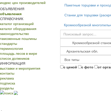
индекс цен производителей
Пакетные торцовки и прохо
ОБЪЯВЛЕНИЯ
объявления
Станки для торцовки (раскр
СПРАВОЧНИК
каталог организаций
Кромкообрезной многопильн
каталог оборудования
законодательство
таможенные пошлины
стандарты
терминология
площадь лесов в мире
список должников
ИНФОРМАЦИЯ
с ценой
с фото
от орг
выставки и мероприятия
контакты
реклама
подписка
разделы
поиск