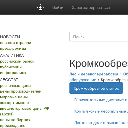
Войти
Зарегистрироваться
НОВОСТИ
новости отрасли
пресс-релизы
АНАЛИТИКА
Кромкообре
российский рынок
публикации
инфографика
Лес и деревопереработка
>
Об
ЛЕССТАТ
оборудование
>
Кромкообрезн
розничные цены
Кромкообрезной станок
цены производителей
мировые цены
Горизонтальные дисковые 
экспорт-импорт
внешнеторговые цены РФ
Комплексные лесопильные 
(архив)
цены на биржах
Ленточно-делительные стан
производство