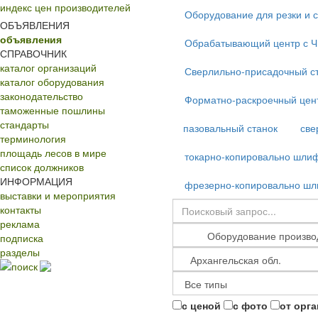
индекс цен производителей
Оборудование для резки и 
ОБЪЯВЛЕНИЯ
объявления
Обрабатывающий центр с 
СПРАВОЧНИК
каталог организаций
Сверлильно-присадочный с
каталог оборудования
законодательство
Форматно-раскроечный цент
таможенные пошлины
стандарты
пазовальный станок
све
терминология
площадь лесов в мире
токарно-копировально шли
список должников
ИНФОРМАЦИЯ
фрезерно-копировально шл
выставки и мероприятия
контакты
реклама
подписка
разделы
поиск
с ценой
с фото
от орг