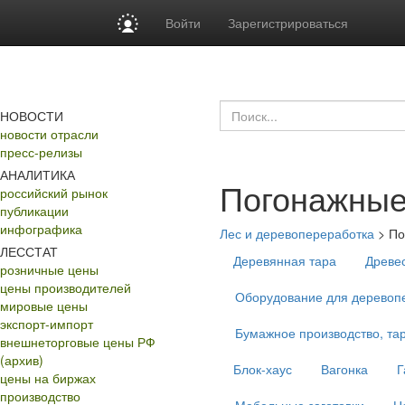
Войти
Зарегистрироваться
НОВОСТИ
новости отрасли
пресс-релизы
АНАЛИТИКА
Погонажные
российский рынок
публикации
инфографика
Лес и деревопереработка
>
По
ЛЕССТАТ
Деревянная тара
Древе
розничные цены
цены производителей
Оборудование для деревопе
мировые цены
экспорт-импорт
Бумажное производство, тар
внешнеторговые цены РФ
(архив)
Блок-хаус
Вагонка
Г
цены на биржах
производство