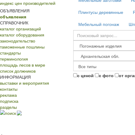
Мебельные заготовки
Н
индекс цен производителей
ОБЪЯВЛЕНИЯ
Плинтусы деревянные
объявления
СПРАВОЧНИК
Мебельный погонаж
Шп
каталог организаций
каталог оборудования
законодательство
таможенные пошлины
стандарты
терминология
площадь лесов в мире
список должников
с ценой
с фото
от орг
ИНФОРМАЦИЯ
выставки и мероприятия
контакты
реклама
подписка
разделы
поиск