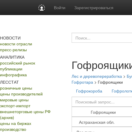
Войти
Зарегистрироваться
НОВОСТИ
новости отрасли
пресс-релизы
АНАЛИТИКА
Гофроящик
российский рынок
публикации
инфографика
Лес и деревопереработка
>
Бу
ЛЕССТАТ
Гофротара
>
Гофроящики
розничные цены
Гофрокороба
Гофролот
цены производителей
мировые цены
экспорт-импорт
внешнеторговые цены РФ
(архив)
цены на биржах
производство