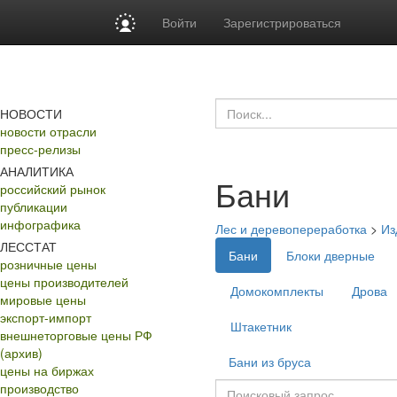
Войти
Зарегистрироваться
НОВОСТИ
новости отрасли
пресс-релизы
АНАЛИТИКА
Бани
российский рынок
публикации
инфографика
Лес и деревопереработка
>
Из
ЛЕССТАТ
Бани
Блоки дверные
розничные цены
цены производителей
Домокомплекты
Дрова
мировые цены
экспорт-импорт
Штакетник
внешнеторговые цены РФ
(архив)
Бани из бруса
цены на биржах
производство