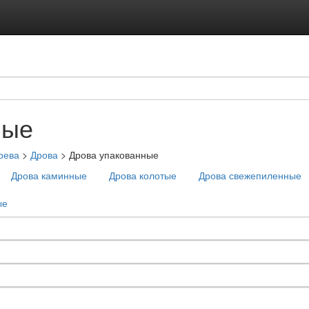
ные
рева
>
Дрова
>
Дрова упакованные
Дрова каминные
Дрова колотые
Дрова свежепиленные
ые