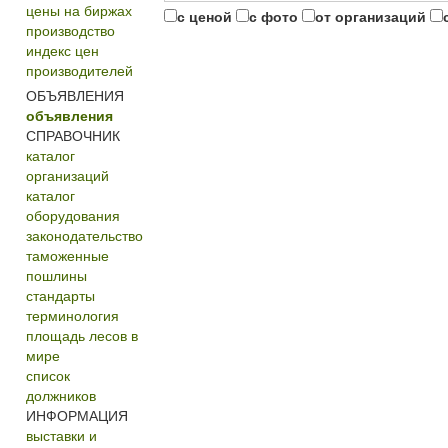
цены на биржах
с ценой
с фото
от организаций
производство
индекс цен
производителей
ОБЪЯВЛЕНИЯ
объявления
СПРАВОЧНИК
каталог
организаций
каталог
оборудования
законодательство
таможенные
пошлины
стандарты
терминология
площадь лесов в
мире
список
должников
ИНФОРМАЦИЯ
выставки и