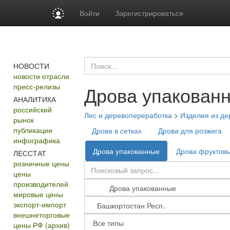
Войти
Зарегистрироваться
НОВОСТИ
новости отрасли
пресс-релизы
Дрова упакован
АНАЛИТИКА
российский
Лес и деревопереработка
>
Изделия из де
рынок
публикации
Дрова в сетках
Дрова для розжига
инфографика
Дрова упакованные
Дрова фруктов
ЛЕССТАТ
розничные цены
цены
производителей
мировые цены
экспорт-импорт
внешнеторговые
цены РФ (архив)