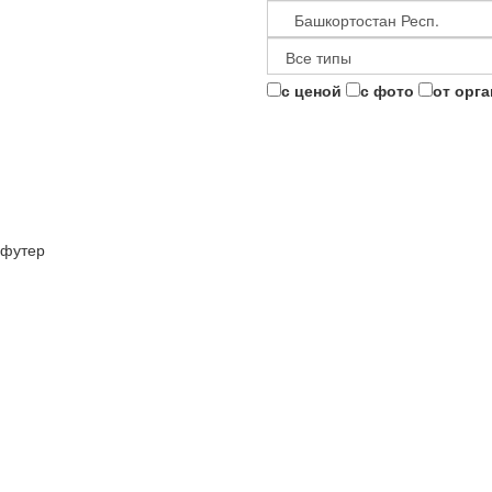
с ценой
с фото
от орг
футер