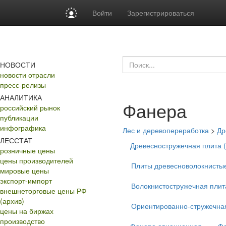
Войти
Зарегистрироваться
НОВОСТИ
новости отрасли
пресс-релизы
АНАЛИТИКА
Фанера
российский рынок
публикации
инфографика
Лес и деревопереработка
>
Др
ЛЕССТАТ
Древесностружечная плита 
розничные цены
цены производителей
Плиты древесноволокнисты
мировые цены
экспорт-импорт
Волокнистостружечная плит
внешнеторговые цены РФ
(архив)
Ориентированно-стружечна
цены на биржах
производство