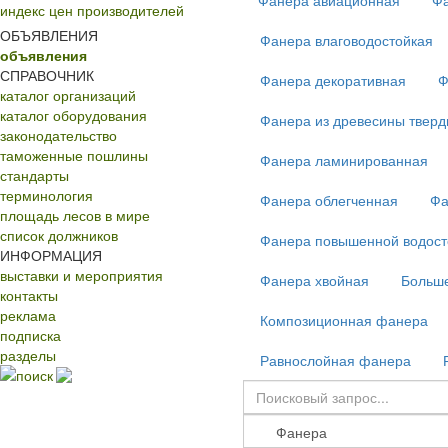
Фанера авиационная
Фа
индекс цен производителей
ОБЪЯВЛЕНИЯ
Фанера влаговодостойкая
объявления
СПРАВОЧНИК
Фанера декоративная
Ф
каталог организаций
каталог оборудования
Фанера из древесины тверд
законодательство
таможенные пошлины
Фанера ламинированная
стандарты
терминология
Фанера облегченная
Фа
площадь лесов в мире
список должников
Фанера повышенной водост
ИНФОРМАЦИЯ
выставки и мероприятия
Фанера хвойная
Больш
контакты
реклама
Композиционная фанера
подписка
разделы
Равнослойная фанера
поиск