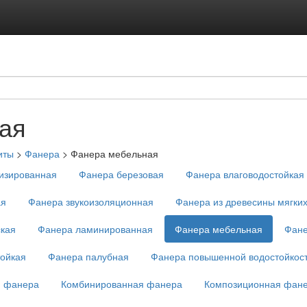
ая
иты
>
Фанера
>
Фанера мебельная
изированная
Фанера березовая
Фанера влаговодостойкая
ая
Фанера звукоизоляционная
Фанера из древесины мягки
кая
Фанера ламинированная
Фанера мебельная
Фане
ойкая
Фанера палубная
Фанера повышенной водостойкос
 фанера
Комбинированная фанера
Композиционная фан