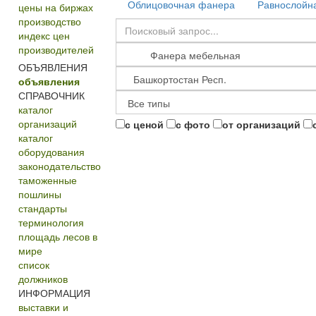
Облицовочная фанера
Равнослойн
цены на биржах
производство
индекс цен
производителей
ОБЪЯВЛЕНИЯ
объявления
СПРАВОЧНИК
каталог
организаций
с ценой
с фото
от организаций
каталог
оборудования
законодательство
таможенные
пошлины
стандарты
терминология
площадь лесов в
мире
список
должников
ИНФОРМАЦИЯ
выставки и