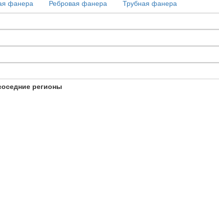
ая фанера
Ребровая фанера
Трубная фанера
соседние регионы