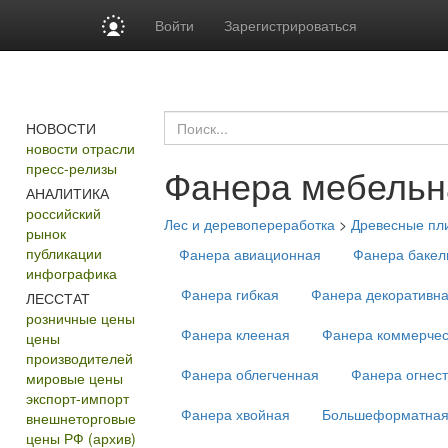
Войти
Зарегистрироваться
НОВОСТИ
новости отрасли
пресс-релизы
Фанера мебельн
АНАЛИТИКА
российский
Лес и деревопереработка
>
Древесные пл
рынок
публикации
Фанера авиационная
Фанера бакел
инфографика
Фанера гибкая
Фанера декоративн
ЛЕССТАТ
розничные цены
Фанера клееная
Фанера коммерчес
цены
производителей
Фанера облегченная
Фанера огнест
мировые цены
экспорт-импорт
Фанера хвойная
Большеформатная
внешнеторговые
цены РФ (архив)