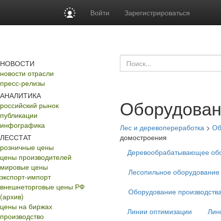
Войти
Зарегистрироваться
НОВОСТИ
новости отрасли
пресс-релизы
АНАЛИТИКА
Оборудован
российский рынок
публикации
инфографика
Лес и деревопереработка
>
Об
ЛЕССТАТ
домостроения
розничные цены
Деревообрабатывающее об
цены производителей
мировые цены
Лесопильное оборудование
экспорт-импорт
внешнеторговые цены РФ
Оборудование производств
(архив)
цены на биржах
Линии оптимизации
Лин
производство