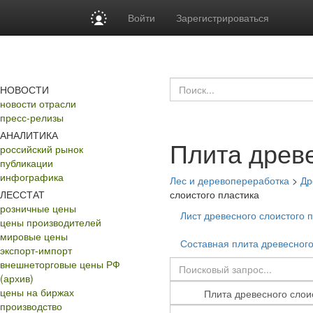
Войти
Зарегистрироваться
НОВОСТИ
новости отрасли
пресс-релизы
АНАЛИТИКА
Плита древе
российский рынок
публикации
инфографика
Лес и деревопереработка
>
Др
ЛЕССТАТ
слоистого пластика
розничные цены
Лист древесного слоистого 
цены производителей
мировые цены
Составная плита древесного
экспорт-импорт
внешнеторговые цены РФ
(архив)
цены на биржах
производство