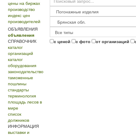
цены на биржах
производство
индекс цен
производителей
ОБЪЯВЛЕНИЯ
объявления
СПРАВОЧНИК
с ценой
с фото
от организаций
каталог
организаций
каталог
оборудования
законодательство
таможенные
пошлины
стандарты
терминология
площадь лесов в
мире
список
должников
ИНФОРМАЦИЯ
выставки и