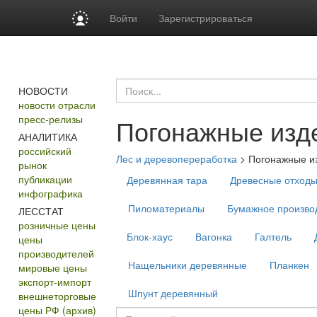
Войти
Зарегистрироваться
НОВОСТИ
новости отрасли
пресс-релизы
Погонажные изд
АНАЛИТИКА
российский
Лес и деревопереработка
>
Погонажные и
рынок
публикации
Деревянная тара
Древесные отход
инфографика
Пиломатериалы
Бумажное производ
ЛЕССТАТ
розничные цены
Блок-хаус
Вагонка
Галтель
цены
производителей
Нащельники деревянные
Планкен
мировые цены
экспорт-импорт
Шпунт деревянный
внешнеторговые
цены РФ (архив)