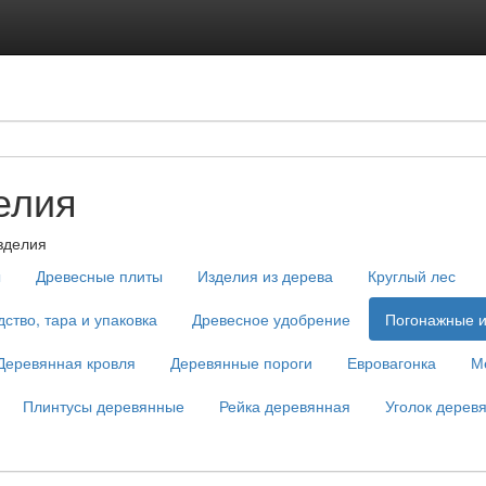
елия
зделия
ы
Древесные плиты
Изделия из дерева
Круглый лес
ство, тара и упаковка
Древесное удобрение
Погонажные и
Деревянная кровля
Деревянные пороги
Евровагонка
М
Плинтусы деревянные
Рейка деревянная
Уголок дерев